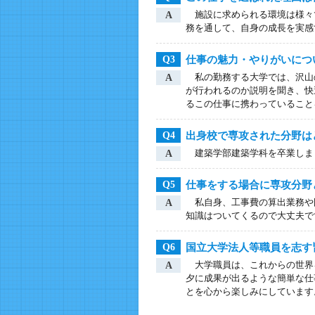
施設に求められる環境は様々
A
務を通して、自身の成長を実感
仕事の魅力・やりがいにつ
Q3
私の勤務する大学では、沢山
A
が行われるのか説明を聞き、快
るこの仕事に携わっていること
出身校で専攻された分野は
Q4
建築学部建築学科を卒業しま
A
仕事をする場合に専攻分野
Q5
私自身、工事費の算出業務や
A
知識はついてくるので大丈夫で
国立大学法人等職員を志す
Q6
大学職員は、これからの世界
A
夕に成果が出るような簡単な仕
とを心から楽しみにしています