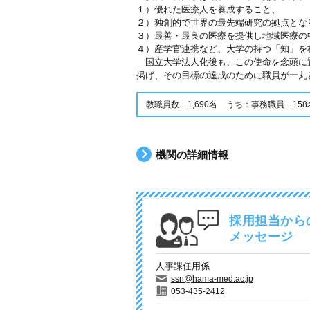
１）優れた医療人を養成すること、
２）独創的で世界の最先端研究の拠点とな
３）最善・最良の医療を提供し地域医療の
４）産学官連携など、大学の持つ「知」を
国立大学法人化後も、この使命を念頭に
掲げ、その目標の達成のために職員が一丸
教職員数…1,690名
うち：事務職員…158
機関の詳細情報
採用担当から
メッセージ
人事課任用係
ssn@hama-med.ac.jp
053-435-2412