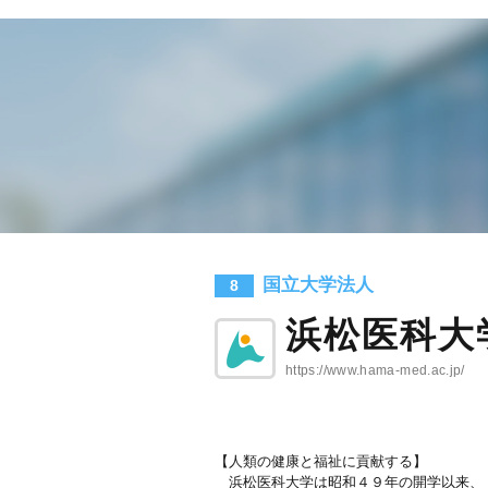
国立大学法人
8
浜松医科大
https://www.hama-med.ac.jp/
【人類の健康と福祉に貢献する】
浜松医科大学は昭和４９年の開学以来、