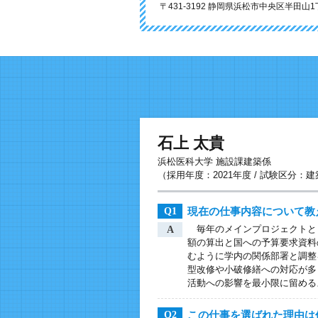
〒431-3192 静岡県浜松市中央区半田山1丁
石上 太貴
浜松医科大学 施設課建築係
（採用年度：2021年度 / 試験区分：
現在の仕事内容について教
Q1
毎年のメインプロジェクトと
A
額の算出と国への予算要求資料
むように学内の関係部署と調整
型改修や小破修繕への対応が多
活動への影響を最小限に留める
この仕事を選ばれた理由は
Q2