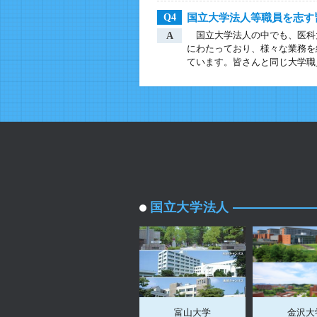
国立大学法人等職員を志す
Q4
国立大学法人の中でも、医科
A
にわたっており、様々な業務を
ています。皆さんと同じ大学職
国立大学法人
富山大学
金沢大