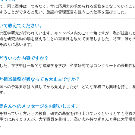
で、同じ案件は一つもなく、常に応用力の求められる業務をこなしていくこ
することができると思い、施設の管理運営を担うこの仕事を選びました。
いて教えてください。
の医学研究が行われています。キャンパス内のごく一角ですが、私が担当し
適な研究活動の場を整えることの重要性を改めて実感しました。将来、誰か
を誇りに思います。
どういった内容ですか？
した。在学中は一般的な建築学を学び、卒業研究ではコンクリートの長期性
と担当業務が異なっても大丈夫ですか？
国への予算要求は入職してから覚えましたが、どんな業務でも興味を持ち、
す。
皆さんへのメッセージをお願いします。
を担っていく方たちの教育、研究の基盤を作り上げていくというとても意義
事ではありませんが、大学職員を目指し、高い志を持つ皆さんと共に大学環
。