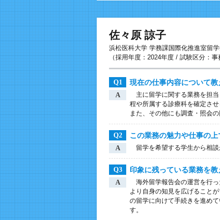
佐々原 諒子
浜松医科大学 学務課国際化推進室留学
（採用年度：2024年度 / 試験区分：
現在の仕事内容について教
Q1
主に留学に関する業務を担当
A
程や所属する診療科を確定させ
また、その他にも調査・照会の
この業務の魅力や仕事の上
Q2
留学を希望する学生から相談
A
印象に残っている業務を教
Q3
海外留学報告会の運営を行った
A
より自身の知見を広げることが
の留学に向けて手続きを進めて
す。