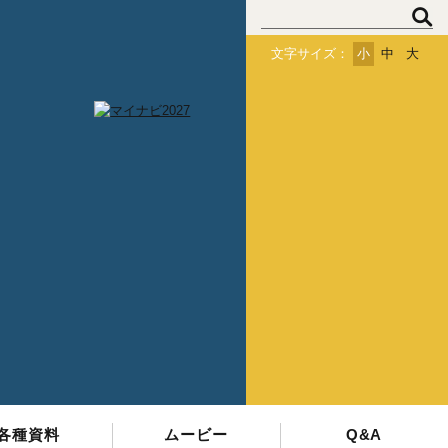
文字サイズ：
小
中
大
会
員
登
録
ロ
グ
イ
ン
各種資料
ムービー
Q&A