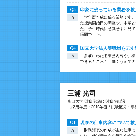
印象に残っている業務を教
Q3
学年暦作成に係る業務です。定
A
た授業開始日の調整や、本学と
た。学生時代に意識せずに見て
瞬間でした。
国立大学法人等職員を志す
Q4
多岐にわたる業務内容や、様
A
できるところも、働くうえで大
三浦 光司
富山大学 財務施設部 財務企画課
（採用年度：2016年度 / 試験区分：
現在の仕事内容について教
Q1
財務諸表の作成が主な仕事に
A
には、仕訳データの確認や会計