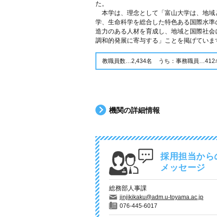
た。
本学は、理念として「富山大学は、地域
学、生命科学を総合した特色ある国際水準
造力のある人材を育成し、地域と国際社会
調和的発展に寄与する」ことを掲げていま
教職員数…2,434名
うち：事務職員…412
機関の詳細情報
採用担当から
メッセージ
総務部人事課
jinjikikaku@adm.u-toyama.ac.jp
076-445-6017