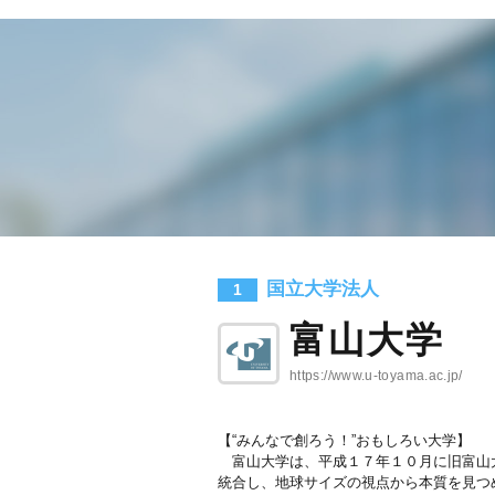
国立大学法人
1
富山大学
https://www.u-toyama.ac.jp/
【“みんなで創ろう！”おもしろい大学】
富山大学は、平成１７年１０月に旧富山
統合し、地球サイズの視点から本質を見つ