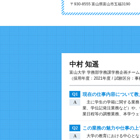
〒930-8555 富山県富山市五福3190
中村 知遥
富山大学 学務部学務課学務企画チーム
（採用年度：2021年度 / 試験区分：
現在の仕事内容について教
Q1
主に学生の学籍に関する業務
A
業、学位記発注業務など）や、
業日程等の調整業務、本学ウェ
この業務の魅力や仕事の上
Q2
大学の教育における中心とな
A