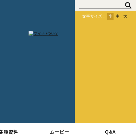
文字サイズ：
小
中
大
会
員
登
録
ロ
グ
イ
ン
各種資料
ムービー
Q&A