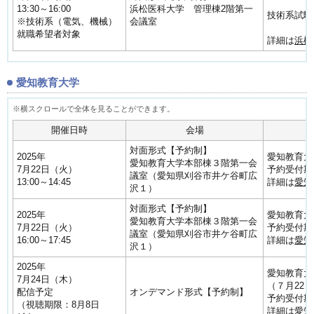
13:30～16:00
浜松医科大学 管理棟2階第一
技術系試験
※技術系（電気、機械）
会議室
就職希望者対象
詳細は
浜松
愛知教育大学
開催日時
会場
対面形式【予約制】
2025年
愛知教育大
愛知教育大学本部棟３階第一会
7月22日（火）
予約受付期間
議室（愛知県刈谷市井ケ谷町広
13:00～14:45
詳細は
愛知
沢１）
対面形式【予約制】
2025年
愛知教育大
愛知教育大学本部棟３階第一会
7月22日（火）
予約受付期間
議室（愛知県刈谷市井ケ谷町広
16:00～17:45
詳細は
愛知
沢１）
2025年
愛知教育大
7月24日（木）
（７月22
配信予定
オンデマンド形式【予約制】
予約受付期間
（視聴期限：8月8日
詳細は
愛知