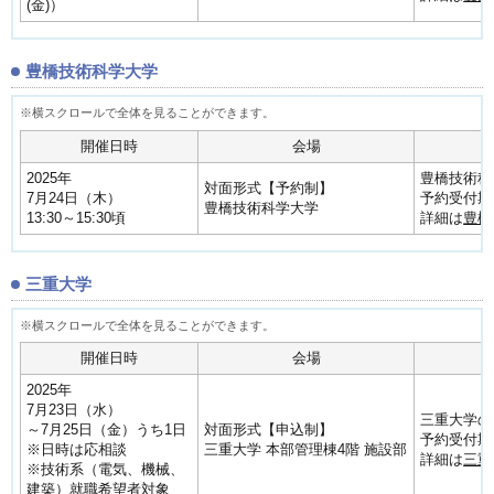
(金)）
豊橋技術科学大学
開催日時
会場
2025年
豊橋技術科
対面形式【予約制】
7月24日（木）
予約受付期間
豊橋技術科学大学
13:30～15:30頃
詳細は
豊橋
三重大学
開催日時
会場
2025年
7月23日（水）
三重大学の
～7月25日（金）うち1日
対面形式【申込制】
予約受付期
※日時は応相談
三重大学 本部管理棟4階 施設部
詳細は
三重
※技術系（電気、機械、
建築）就職希望者対象