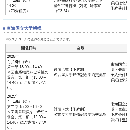
7月25日（金）
北陸先端科学技術大学院大学
詳細は
北陸
14:30～
産学官連携棟（2階）研修室
予約受付期間
（70分程度）
（C3-24）
東海国立大学機構
開催日時
会場
2025年
7月18日（金）
東海国立大
第一部 13:00～14:40
対面形式【予約制】
明・先輩の
※図書系職員をご希望の
名古屋大学野依記念学術交流館
予約受付期間
場合、第一部（13:00～
詳細は
東海
14:40）にご参加くださ
い。
2025年
7月18日（金）
東海国立大
第二部 15:00～16:40
対面形式【予約制】
明・先輩の
※図書系職員をご希望の
名古屋大学野依記念学術交流館
予約受付期間
場合、第一部（13:00～
詳細は
東海
14:40）にご参加くださ
い。