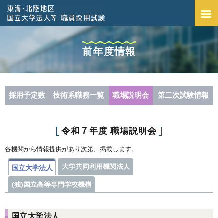
前年度情報
採用予定数
技術系職務一覧
職場説明会
第二次試験情報
令和７年度 職場説明会
各機関から情報提供があり次第、掲載します。
大学共同利用機関法人
国立大学法人
(独)国立高等専門学校機構
国立大学法人