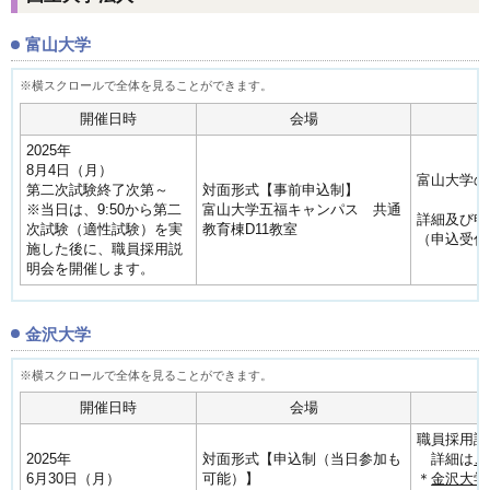
富山大学
開催日時
会場
2025年
8月4日（月）
富山大学の
第二次試験終了次第～
対面形式【事前申込制】
※当日は、9:50から第二
富山大学五福キャンパス 共通
詳細及び申
次試験（適性試験）を実
教育棟D11教室
（申込受付期
施した後に、職員採用説
明会を開催します。
金沢大学
開催日時
会場
職員採用説
2025年
対面形式【申込制（当日参加も
詳細は
こ
6月30日（月）
可能）】
＊
金沢大学