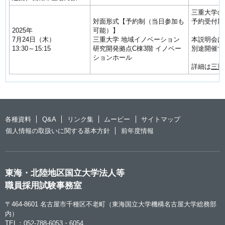
三重大学の
対面形式【予約制（当日参加も
予約受付期
2025年
可能）】
7月24日（木）
三重大学 地域イノベーション
本説明会は
13:30～15:15
研究開発拠点C棟3階 イノベー
別途開催す
ションホール
詳細は
三重
各種資料
Q&A
リンク集
ムービー
サイトマップ
個人情報の取扱いに関する基本方針
前年度情報
東海・北陸地区国立大学法人等
職員採用試験事務室
〒464-8601 名古屋市千種区不老町（東海国立大学機構名古屋大学総務部
内）
TEL：052-788-6053・6054